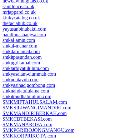
newdawndigitals.co.uk
saintfelice.co.uk
mrjapparel.co.uk
kinkycatalog.co.uk
thefaciahub.co.uk
yayasanbinabakti.com
paudtunasbangsa.com
smkal-amin.com
smkal-manar.com
smkdarulamal.com
smkitpasundan.com
smkpgrikamal.com
smktarbiyatululum.com
smkyasalam-elummah.com
smkpelitaynh.com
smkyasinacigombong.com
smknahdatululama.com
smkitraudhatululum.com
SMKMIFTAHULSALAM.com
SMKSILIWANGIMANDIRI.com
SMKMANDIRIBERKAH.com
SMKCBTBEKASI.com
SMKMANAROFA.com
SMKPGRIBOJONGMANGU.com
SMKKORPRIKOTA.com