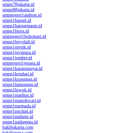
smpn78jakarta.id
smpn88jakarta.id
smpnegeri1ambon.id
smpn1bangil.id
smpn1banjarmasin.id
smpn1biora.id
smpnegeri1bobotsari.id
smpn1boyolali.id
smpn1gresik.id
smpn1jayapura.id
smpn1jember.id
smpnegeri1jepara.id
smpn1karanganyar.id
smpn1kendari.id
smpn1kranggan.id
smpn1lamongan.id
smpn1luwuk.id
smpn1madiun.id
smpn1manokwari.id
smpn1narmada.id
smpn1pacitan.id
smpn1padang.id
smpn1pailangga.id
haklijakarta.com
haklilangsa.com