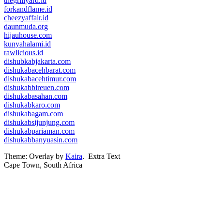
thegrillyard.id
forkandflame.id
cheezyaffair.id
daunmuda.org
hijauhouse.com
kunyahalami.id
rawlicious.id
dishubkabjakarta.com
dishukabacehbarat.com
dishukabacehtimur.com
dishukabbireuen.com
dishukabasahan.com
dishukabkaro.com
dishukabagam.com
dishukabsijunjung.com
dishukabpariaman.com
dishukabbanyuasin.com
Theme: Overlay by
Kaira
.
Extra Text
Cape Town, South Africa