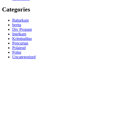
Categories
Baharkam
berita
Div Propam
Intelkam
Kriminalitas
Pencurian
Polairud
Polisi
Uncategorized