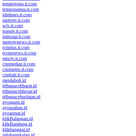
tempojogja.it.com
tempopapua.it.com
idntimes.it.com
metrotv.it.com
sctv.it.com
transtv.it.com
indosiar.it.com
metrotvnews.it.com
rctiplus.it.com
tvonenews.it.com
mnctv.it.com
cnnmedan.it.com
cnnmetro.it.com
cnnbali.it.com
meulaboh.id
tribunacehbarat.id
tribunacehbesar.id
tribunacehselatan.id
ayoagam.id
ayoasahan.id
ayoasmat.id
klikBalangan.id
klikBandung.id
klikbanggai.id
infobangkalan.id