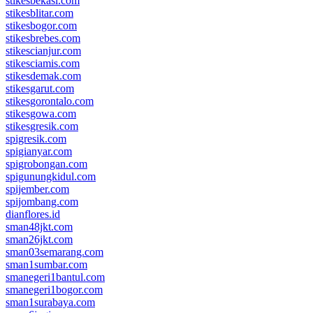
stikesbekasi.com
stikesblitar.com
stikesbogor.com
stikesbrebes.com
stikescianjur.com
stikesciamis.com
stikesdemak.com
stikesgarut.com
stikesgorontalo.com
stikesgowa.com
stikesgresik.com
spigresik.com
spigianyar.com
spigrobongan.com
spigunungkidul.com
spijember.com
spijombang.com
dianflores.id
sman48jkt.com
sman26jkt.com
sman03semarang.com
sman1sumbar.com
smanegeri1bantul.com
smanegeri1bogor.com
sman1surabaya.com