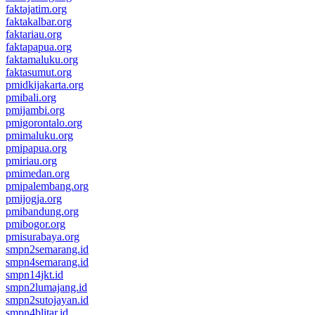
faktajatim.org
faktakalbar.org
faktariau.org
faktapapua.org
faktamaluku.org
faktasumut.org
pmidkijakarta.org
pmibali.org
pmijambi.org
pmigorontalo.org
pmimaluku.org
pmipapua.org
pmiriau.org
pmimedan.org
pmipalembang.org
pmijogja.org
pmibandung.org
pmibogor.org
pmisurabaya.org
smpn2semarang.id
smpn4semarang.id
smpn14jkt.id
smpn2lumajang.id
smpn2sutojayan.id
smpn4blitar.id