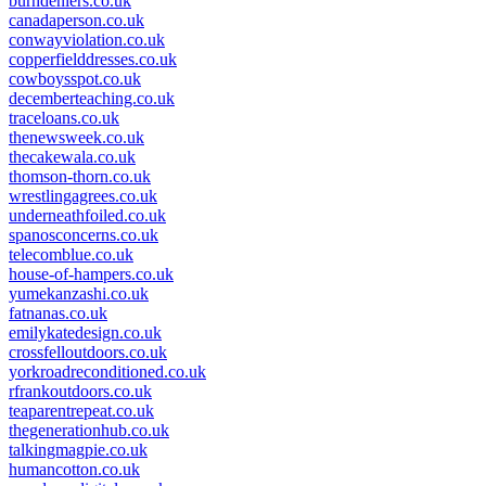
burndeniers.co.uk
canadaperson.co.uk
conwayviolation.co.uk
copperfielddresses.co.uk
cowboysspot.co.uk
decemberteaching.co.uk
traceloans.co.uk
thenewsweek.co.uk
thecakewala.co.uk
thomson-thorn.co.uk
wrestlingagrees.co.uk
underneathfoiled.co.uk
spanosconcerns.co.uk
telecomblue.co.uk
house-of-hampers.co.uk
yumekanzashi.co.uk
fatnanas.co.uk
emilykatedesign.co.uk
crossfelloutdoors.co.uk
yorkroadreconditioned.co.uk
rfrankoutdoors.co.uk
teaparentrepeat.co.uk
thegenerationhub.co.uk
talkingmagpie.co.uk
humancotton.co.uk