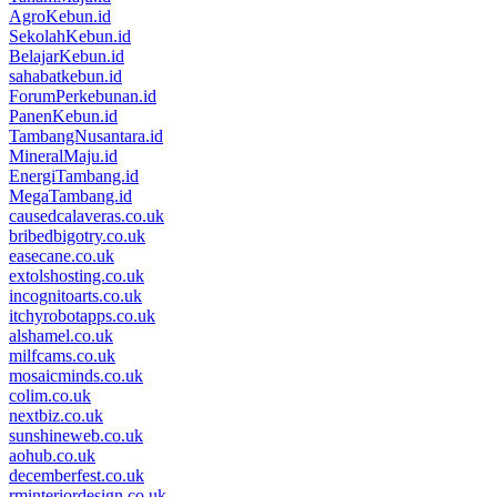
AgroKebun.id
SekolahKebun.id
BelajarKebun.id
sahabatkebun.id
ForumPerkebunan.id
PanenKebun.id
TambangNusantara.id
MineralMaju.id
EnergiTambang.id
MegaTambang.id
causedcalaveras.co.uk
bribedbigotry.co.uk
easecane.co.uk
extolshosting.co.uk
incognitoarts.co.uk
itchyrobotapps.co.uk
alshamel.co.uk
milfcams.co.uk
mosaicminds.co.uk
colim.co.uk
nextbiz.co.uk
sunshineweb.co.uk
aohub.co.uk
decemberfest.co.uk
rminteriordesign.co.uk