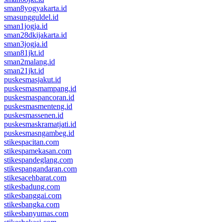
sman8yogyakarta.id
smasungguldel.id
sman1jogja.id
sman28dkijakarta.id
sman3jogja.id
sman81jkt.id
sman2malang.id
sman21jkt.id
puskesmasjakut.id
puskesmasmampang.id
puskesmaspancoran.id
puskesmasmenteng.id
puskesmassenen.id
puskesmaskramatjati.id
puskesmasngambeg.id
stikespacitan.com
stikespamekasan.com
stikespandeglang.com
stikespangandaran.com
stikesacehbarat.com
stikesbadung.com
stikesbanggai.com
stikesbangka.com
stikesbanyumas.com