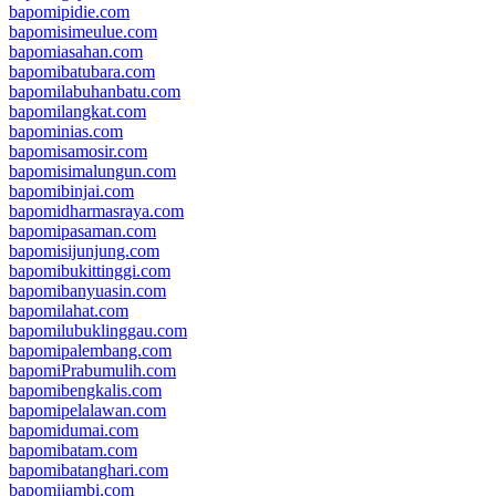
bapomipidie.com
bapomisimeulue.com
bapomiasahan.com
bapomibatubara.com
bapomilabuhanbatu.com
bapomilangkat.com
bapominias.com
bapomisamosir.com
bapomisimalungun.com
bapomibinjai.com
bapomidharmasraya.com
bapomipasaman.com
bapomisijunjung.com
bapomibukittinggi.com
bapomibanyuasin.com
bapomilahat.com
bapomilubuklinggau.com
bapomipalembang.com
bapomiPrabumulih.com
bapomibengkalis.com
bapomipelalawan.com
bapomidumai.com
bapomibatam.com
bapomibatanghari.com
bapomijambi.com