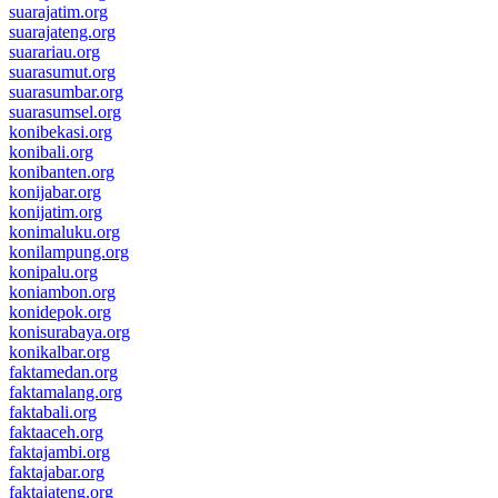
suarajatim.org
suarajateng.org
suarariau.org
suarasumut.org
suarasumbar.org
suarasumsel.org
konibekasi.org
konibali.org
konibanten.org
konijabar.org
konijatim.org
konimaluku.org
konilampung.org
konipalu.org
koniambon.org
konidepok.org
konisurabaya.org
konikalbar.org
faktamedan.org
faktamalang.org
faktabali.org
faktaaceh.org
faktajambi.org
faktajabar.org
faktajateng.org