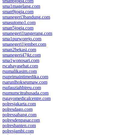
sman6jogja.com
sma1magelang.com
sman9jogja.com
smanegeri3bandung.com
smasutomo1.com
sman5jogja.com
smanegeri1tangerang.com
sma1purworejo.com
smanegeri1jember.com
sman2bekasi.com
smanegeri47jkt.com
sma1wonosari.com
rscahayasehat.com
rsumalikasim.com
rsuprimaintimedika.com
rsarunlhokseumaw.com
rsufauziahbireu.com
rsumumcitrahusada.com
rsgayomedicalcentre.com
polresjakarta.com
polresdago.com
polressabang.com
polresdenpasar.com
polresbanten.com
polresjambi.com