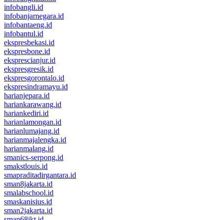
infobangli.id
infobanjarnegara.id
infobantaeng.id
infobantul.id
ekspresbekasi.id
ekspresbone.id
eksprescianjur.id
ekspresgresik.id
ekspresgorontalo.id
ekspresindramayu.id
harianjepara.id
hariankarawang.id
hariankediri.id
harianlamongan.id
harianlumajang.id
harianmajalengka.id
harianmalang.id
smanics-serpong.id
smakstlouis.id
smapraditadirgantara.id
sman8jakarta.id
smalabschool.id
smaskanisius.id
sman2jakarta.id
sman68jkt.id