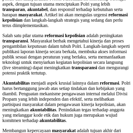
aspek, dengan tujuan utama menciptakan Polri yang lebih
transparan
,
akuntabel
, dan responsif terhadap kebutuhan serta
harapan
masyarakat
. Artikel ini akan mengulas urgensi
reformasi
kepolisian
dan langkah-langkah strategis yang sedang dan perlu
terus diimplementasikan.
Salah satu pilar utama
reformasi kepolisian
adalah peningkatan
transparansi
. Masyarakat berhak mengetahui kinerja dan proses
pengambilan keputusan dalam tubuh Polri. Langkah-langkah seperti
publikasi laporan kinerja secara berkala, membuka akses informasi
publik sesuai dengan peraturan yang berlaku, serta memanfaatkan
teknologi untuk menyiarkan kegiatan kepolisian secara langsung
(live streaming) dapat meningkatkan
transparansi
dan mengurangi
potensi praktik tertutup.
Akuntabilitas
menjadi aspek krusial lainnya dalam
reformasi
. Polri
harus bertanggung jawab atas setiap tindakan dan kebijakan yang
diambil. Penguatan mekanisme pengawasan internal melalui Divisi
Propam yang lebih independen dan efektif, serta melibatkan
partisipasi masyarakat dalam pengawasan kinerja kepolisian, akan
meningkatkan
akuntabilitas
. Penindakan tegas terhadap anggota
yang melanggar kode etik dan hukum juga merupakan wujud
komitmen terhadap
akuntabilitas
.
Membangun kepercayaan
masyarakat
adalah tujuan akhir dari