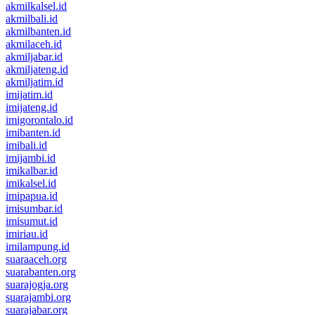
akmilkalsel.id
akmilbali.id
akmilbanten.id
akmilaceh.id
akmiljabar.id
akmiljateng.id
akmiljatim.id
imijatim.id
imijateng.id
imigorontalo.id
imibanten.id
imibali.id
imijambi.id
imikalbar.id
imikalsel.id
imipapua.id
imisumbar.id
imisumut.id
imiriau.id
imilampung.id
suaraaceh.org
suarabanten.org
suarajogja.org
suarajambi.org
suarajabar.org