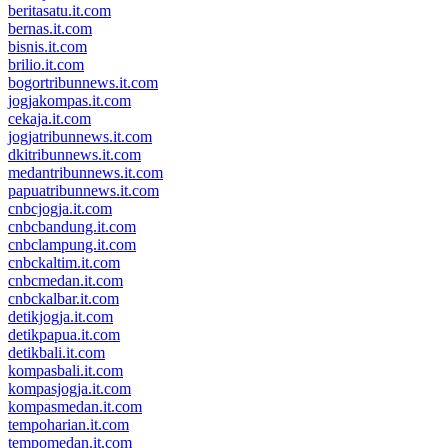
beritasatu.it.com
bernas.it.com
bisnis.it.com
brilio.it.com
bogortribunnews.it.com
jogjakompas.it.com
cekaja.it.com
jogjatribunnews.it.com
dkitribunnews.it.com
medantribunnews.it.com
papuatribunnews.it.com
cnbcjogja.it.com
cnbcbandung.it.com
cnbclampung.it.com
cnbckaltim.it.com
cnbcmedan.it.com
cnbckalbar.it.com
detikjogja.it.com
detikpapua.it.com
detikbali.it.com
kompasbali.it.com
kompasjogja.it.com
kompasmedan.it.com
tempoharian.it.com
tempomedan.it.com