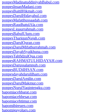
ponpesMadinatuddiniyahBabul.com
ponpesInsanMadani.com
ponpesBaitilHikmah.com
ponpesDarulHidayahul.com
ponpesMafatihussaadah.com
ponpesRaudhatulAla.com
ponpesLiqaurrahmah.com
ponpesBabulUlum.com
ponpesThariqunNajah.com
ponpesDarulQuran.com
ponpesDarulMifathurrahmah.com
ponpesDayahSyaikhuna.com
ponpesTahfidzulQua.com
ponpesRAHMATULHIDAYAH.com
ponpesDarussalamnuh.com
ponpesBUDiIHSAN.com
ponpesdayahdarulilham.com
ponpesDarulAmilin.com
ponpesDarulMakmur.com
ponpesNurulYaqintengku.com
bapomiacehbarat.com
bapomiacehbesar.com
bapomiacehtimur.com
bapomibireuen.com
bapomigayolues.com