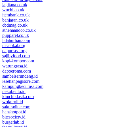
lagitana.co.uk
wuchi.co.uk
itembank.co.uk
banjaran.co.uk
cbdmag.co.uk
athenaandco.co.uk
pupparel.co.uk
lidahurban.com
rasalokal.org
dapurrasa.org
sajibyfood.com
kopi-kompor.com
warungrasa.id
dapoeroma.com
sambelserundeng.id
lesehanpagisore.com
kampungkecilrasa.com
nekobento.id
kimchiklasik.com
woknroll.id
sakuradine.com
hanshotpot.id
bitesociety.id
burgerlab.id