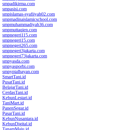
smpadikirma.com
smpasisi.com
smpislamas-syafiiyah02.com
smpmadinaislamicschool.com
smpmuhammadiyah36.com
smpmuttaqien.com
smpnegeri115.com
smpnegeri15.com
smpnegeri265.com
smpnegeri3jakarta.com
smpnegeri73jakarta.com
smpyasda.com
smpyasporbi.com
smpypialbayan.com
SmartTani.id
PusatTani.id
BelajarTani.id
CerdasTani.id
KebunLestari.id
TaniMart.id
PanenSegar.id
PasarTani.id
KebunNusantara.id
KebunDigital.id
TanamMaju.id