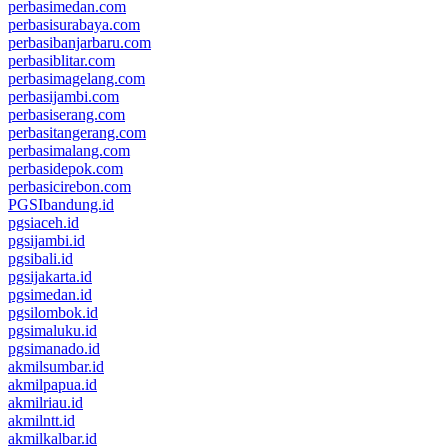
perbasimedan.com
perbasisurabaya.com
perbasibanjarbaru.com
perbasiblitar.com
perbasimagelang.com
perbasijambi.com
perbasiserang.com
perbasitangerang.com
perbasimalang.com
perbasidepok.com
perbasicirebon.com
PGSIbandung.id
pgsiaceh.id
pgsijambi.id
pgsibali.id
pgsijakarta.id
pgsimedan.id
pgsilombok.id
pgsimaluku.id
pgsimanado.id
akmilsumbar.id
akmilpapua.id
akmilriau.id
akmilntt.id
akmilkalbar.id