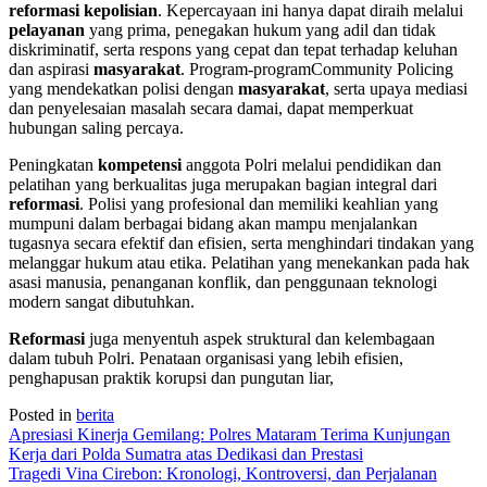
reformasi kepolisian
. Kepercayaan ini hanya dapat diraih melalui
pelayanan
yang prima, penegakan hukum yang adil dan tidak
diskriminatif, serta respons yang cepat dan tepat terhadap keluhan
dan aspirasi
masyarakat
. Program-programCommunity Policing
yang mendekatkan polisi dengan
masyarakat
, serta upaya mediasi
dan penyelesaian masalah secara damai, dapat memperkuat
hubungan saling percaya.
Peningkatan
kompetensi
anggota Polri melalui pendidikan dan
pelatihan yang berkualitas juga merupakan bagian integral dari
reformasi
. Polisi yang profesional dan memiliki keahlian yang
mumpuni dalam berbagai bidang akan mampu menjalankan
tugasnya secara efektif dan efisien, serta menghindari tindakan yang
melanggar hukum atau etika. Pelatihan yang menekankan pada hak
asasi manusia, penanganan konflik, dan penggunaan teknologi
modern sangat dibutuhkan.
Reformasi
juga menyentuh aspek struktural dan kelembagaan
dalam tubuh Polri. Penataan organisasi yang lebih efisien,
penghapusan praktik korupsi dan pungutan liar,
Posted in
berita
Navigasi
Apresiasi Kinerja Gemilang: Polres Mataram Terima Kunjungan
Kerja dari Polda Sumatra atas Dedikasi dan Prestasi
pos
Tragedi Vina Cirebon: Kronologi, Kontroversi, dan Perjalanan