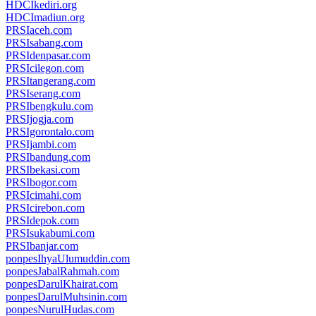
HDCIkediri.org
HDCImadiun.org
PRSIaceh.com
PRSIsabang.com
PRSIdenpasar.com
PRSIcilegon.com
PRSItangerang.com
PRSIserang.com
PRSIbengkulu.com
PRSIjogja.com
PRSIgorontalo.com
PRSIjambi.com
PRSIbandung.com
PRSIbekasi.com
PRSIbogor.com
PRSIcimahi.com
PRSIcirebon.com
PRSIdepok.com
PRSIsukabumi.com
PRSIbanjar.com
ponpesIhyaUlumuddin.com
ponpesJabalRahmah.com
ponpesDarulKhairat.com
ponpesDarulMuhsinin.com
ponpesNurulHudas.com