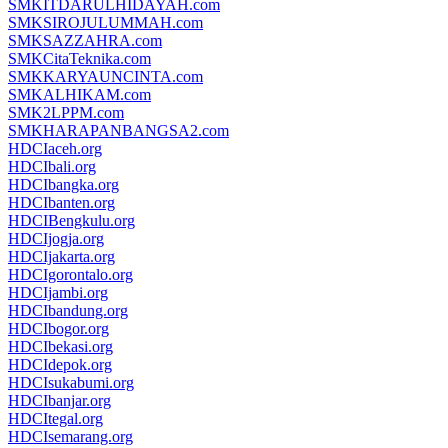
SMKITDARULHIDAYAH.com
SMKSIROJULUMMAH.com
SMKSAZZAHRA.com
SMKCitaTeknika.com
SMKKARYAUNCINTA.com
SMKALHIKAM.com
SMK2LPPM.com
SMKHARAPANBANGSA2.com
HDCIaceh.org
HDCIbali.org
HDCIbangka.org
HDCIbanten.org
HDCIBengkulu.org
HDCIjogja.org
HDCIjakarta.org
HDCIgorontalo.org
HDCIjambi.org
HDCIbandung.org
HDCIbogor.org
HDCIbekasi.org
HDCIdepok.org
HDCIsukabumi.org
HDCIbanjar.org
HDCItegal.org
HDCIsemarang.org