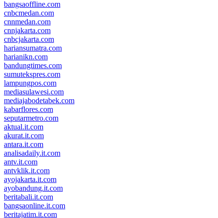
bangsaoffline.com
cnbcmedan.com
cnnmedan.com
cnnjakarta.com
cnbcjakarta.com
hariansumatra.com
harianikn.com
bandungtimes.com
sumutekspres.com
lampungpos.com
mediasulawesi.com
mediajabodetabek.com
kabarflores.com
seputarmetro.com
aktual.it.com
akurat.it.com
antara.it.com
analisadaily.it.com
antv.it.com
antvklik.it.com
ayojakarta.it.com
ayobandung.it.com
beritabali.it.com
bangsaonline.it.com
beritajatim.it.com