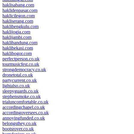
haklisabang.com
haklidenpasar.com
haklicilegon.com
hakliserang.com
haklibengkulu.com
haklijogja.com
haklijambi.com
haklibandung.com
haklibekasi.com
haklibogor.com
perfectperson.co.uk
tourmusicfest.co.uk
strongdemocracy.co.uk
dronetotal.co.uk
partycurrent.co.uk
lightalso.co.uk
sleepyguards.co.uk
stephensmoke.co.uk
trialuncomfortable.co.uk
accordingchapel.co.uk
accordingoversees.co.uk
annoyingfunded.co.uk
belongsthey.co.uk
bootsrover.co.uk