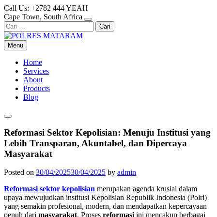
Skip
Call Us: +2782 444 YEAH
to
Cape Town, South Africa
content
Cari
untuk:
Menu
Home
Services
About
Products
Blog
Reformasi Sektor Kepolisian: Menuju Institusi yang
Lebih Transparan, Akuntabel, dan Dipercaya
Masyarakat
Posted on
30/04/2025
30/04/2025
by
admin
Reformasi sektor kepolisian
merupakan agenda krusial dalam
upaya mewujudkan institusi Kepolisian Republik Indonesia (Polri)
yang semakin profesional, modern, dan mendapatkan kepercayaan
penuh dari
masyarakat
. Proses
reformasi
ini mencakup berbagai