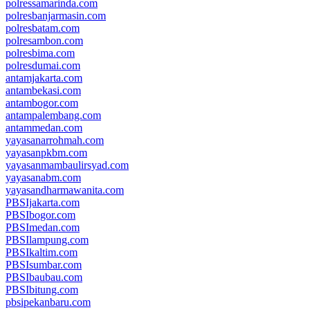
polressamarinda.com
polresbanjarmasin.com
polresbatam.com
polresambon.com
polresbima.com
polresdumai.com
antamjakarta.com
antambekasi.com
antambogor.com
antampalembang.com
antammedan.com
yayasanarrohmah.com
yayasanpkbm.com
yayasanmambaulirsyad.com
yayasanabm.com
yayasandharmawanita.com
PBSIjakarta.com
PBSIbogor.com
PBSImedan.com
PBSIlampung.com
PBSIkaltim.com
PBSIsumbar.com
PBSIbaubau.com
PBSIbitung.com
pbsipekanbaru.com