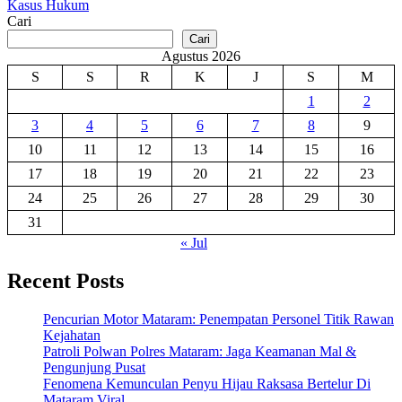
Kasus Hukum
Cari
Cari
Agustus 2026
S
S
R
K
J
S
M
1
2
3
4
5
6
7
8
9
10
11
12
13
14
15
16
17
18
19
20
21
22
23
24
25
26
27
28
29
30
31
« Jul
Recent Posts
Pencurian Motor Mataram: Penempatan Personel Titik Rawan
Kejahatan
Patroli Polwan Polres Mataram: Jaga Keamanan Mal &
Pengunjung Pusat
Fenomena Kemunculan Penyu Hijau Raksasa Bertelur Di
Mataram Viral