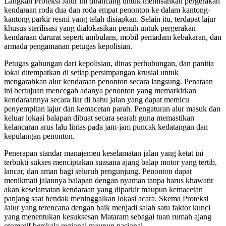
Langkah Proteksi Jalur ini dirancang untuk memisahkan pergerakan
kendaraan roda dua dan roda empat penonton ke dalam kantong-
kantong parkir resmi yang telah disiapkan. Selain itu, terdapat lajur
khusus sterilisasi yang dialokasikan penuh untuk pergerakan
kendaraan darurat seperti ambulans, mobil pemadam kebakaran, dan
armada pengamanan petugas kepolisian.
Petugas gabungan dari kepolisian, dinas perhubungan, dan panitia
lokal ditempatkan di setiap persimpangan krusial untuk
mengarahkan alur kendaraan penonton secara langsung. Penataan
ini bertujuan mencegah adanya penonton yang memarkirkan
kendaraannya secara liar di bahu jalan yang dapat memicu
penyempitan lajur dan kemacetan parah. Pengaturan alur masuk dan
keluar lokasi balapan dibuat secara searah guna memastikan
kelancaran arus lalu lintas pada jam-jam puncak kedatangan dan
kepulangan penonton.
Penerapan standar manajemen keselamatan jalan yang ketat ini
terbukti sukses menciptakan suasana ajang balap motor yang tertib,
lancar, dan aman bagi seluruh pengunjung. Penonton dapat
menikmati jalannya balapan dengan nyaman tanpa harus khawatir
akan keselamatan kendaraan yang diparkir maupun kemacetan
panjang saat hendak meninggalkan lokasi acara. Skema Proteksi
Jalur yang terencana dengan baik menjadi salah satu faktor kunci
yang menentukan kesuksesan Mataram sebagai tuan rumah ajang
otomotif berskala regional maupun nasional.