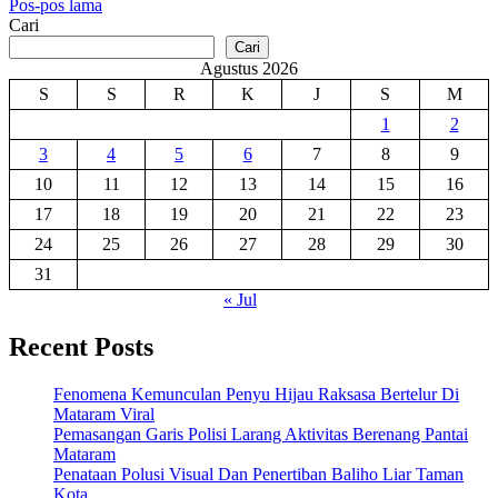
Navigasi
Pos-pos lama
Cari
pos
Cari
Agustus 2026
S
S
R
K
J
S
M
1
2
3
4
5
6
7
8
9
10
11
12
13
14
15
16
17
18
19
20
21
22
23
24
25
26
27
28
29
30
31
« Jul
Recent Posts
Fenomena Kemunculan Penyu Hijau Raksasa Bertelur Di
Mataram Viral
Pemasangan Garis Polisi Larang Aktivitas Berenang Pantai
Mataram
Penataan Polusi Visual Dan Penertiban Baliho Liar Taman
Kota