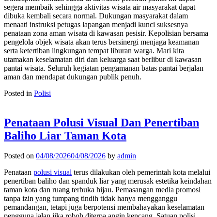
segera membaik sehingga aktivitas wisata air masyarakat dapat
dibuka kembali secara normal. Dukungan masyarakat dalam
menaati instruksi petugas lapangan menjadi kunci suksesnya
penataan zona aman wisata di kawasan pesisir. Kepolisian bersama
pengelola objek wisata akan terus bersinergi menjaga keamanan
serta ketertiban lingkungan tempat liburan warga. Mari kita
utamakan keselamatan diri dan keluarga saat berlibur di kawasan
pantai wisata. Seluruh kegiatan pengamanan batas pantai berjalan
aman dan mendapat dukungan publik penuh.
Posted in
Polisi
Penataan Polusi Visual Dan Penertiban
Baliho Liar Taman Kota
Posted on
04/08/2026
04/08/2026
by
admin
Penataan
polusi visual
terus dilakukan oleh pemerintah kota melalui
penertiban baliho dan spanduk liar yang merusak estetika keindahan
taman kota dan ruang terbuka hijau. Pemasangan media promosi
tanpa izin yang tumpang tindih tidak hanya mengganggu
pemandangan, tetapi juga berpotensi membahayakan keselamatan
pengguna jalan jika roboh diterpa angin kencang. Satuan polisi