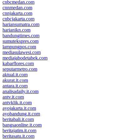
cnbcmedan.com
cnnmedan.com
cnnjakarta.com
cnbcjakarta.com
hariansumatra.com
harianikn.com
bandungtimes.com
sumutekspres.com
lampungpos.com
mediasulawesi.com
mediajabodetabek.com
kabarflores.com
seputarmetro.com
aktual.it.com
akurat.it.com
antara.it.com
analisadaily.it.com
antv.it.com
antvklik.it.com
ayojakarta.it.com
ayobandung.it.com
beritabali.it.com
bangsaonline.it.com
beritajatim.it.com
beritasatu.it.com