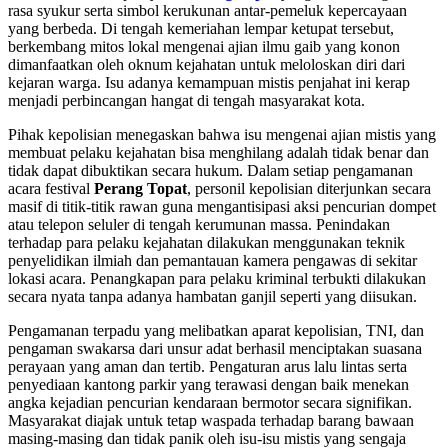
rasa syukur serta simbol kerukunan antar-pemeluk kepercayaan
yang berbeda. Di tengah kemeriahan lempar ketupat tersebut,
berkembang mitos lokal mengenai ajian ilmu gaib yang konon
dimanfaatkan oleh oknum kejahatan untuk meloloskan diri dari
kejaran warga. Isu adanya kemampuan mistis penjahat ini kerap
menjadi perbincangan hangat di tengah masyarakat kota.
Pihak kepolisian menegaskan bahwa isu mengenai ajian mistis yang
membuat pelaku kejahatan bisa menghilang adalah tidak benar dan
tidak dapat dibuktikan secara hukum. Dalam setiap pengamanan
acara festival
Perang Topat
, personil kepolisian diterjunkan secara
masif di titik-titik rawan guna mengantisipasi aksi pencurian dompet
atau telepon seluler di tengah kerumunan massa. Penindakan
terhadap para pelaku kejahatan dilakukan menggunakan teknik
penyelidikan ilmiah dan pemantauan kamera pengawas di sekitar
lokasi acara. Penangkapan para pelaku kriminal terbukti dilakukan
secara nyata tanpa adanya hambatan ganjil seperti yang diisukan.
Pengamanan terpadu yang melibatkan aparat kepolisian, TNI, dan
pengaman swakarsa dari unsur adat berhasil menciptakan suasana
perayaan yang aman dan tertib. Pengaturan arus lalu lintas serta
penyediaan kantong parkir yang terawasi dengan baik menekan
angka kejadian pencurian kendaraan bermotor secara signifikan.
Masyarakat diajak untuk tetap waspada terhadap barang bawaan
masing-masing dan tidak panik oleh isu-isu mistis yang sengaja