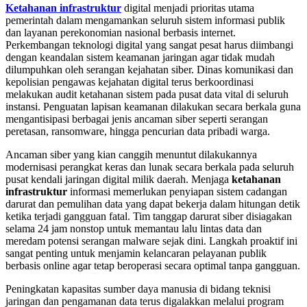
Ketahanan infrastruktur
digital menjadi prioritas utama
pemerintah dalam mengamankan seluruh sistem informasi publik
dan layanan perekonomian nasional berbasis internet.
Perkembangan teknologi digital yang sangat pesat harus diimbangi
dengan keandalan sistem keamanan jaringan agar tidak mudah
dilumpuhkan oleh serangan kejahatan siber. Dinas komunikasi dan
kepolisian pengawas kejahatan digital terus berkoordinasi
melakukan audit ketahanan sistem pada pusat data vital di seluruh
instansi. Penguatan lapisan keamanan dilakukan secara berkala guna
mengantisipasi berbagai jenis ancaman siber seperti serangan
peretasan, ransomware, hingga pencurian data pribadi warga.
Ancaman siber yang kian canggih menuntut dilakukannya
modernisasi perangkat keras dan lunak secara berkala pada seluruh
pusat kendali jaringan digital milik daerah. Menjaga
ketahanan
infrastruktur
informasi memerlukan penyiapan sistem cadangan
darurat dan pemulihan data yang dapat bekerja dalam hitungan detik
ketika terjadi gangguan fatal. Tim tanggap darurat siber disiagakan
selama 24 jam nonstop untuk memantau lalu lintas data dan
meredam potensi serangan malware sejak dini. Langkah proaktif ini
sangat penting untuk menjamin kelancaran pelayanan publik
berbasis online agar tetap beroperasi secara optimal tanpa gangguan.
Peningkatan kapasitas sumber daya manusia di bidang teknisi
jaringan dan pengamanan data terus digalakkan melalui program