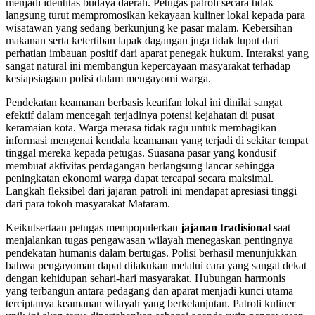
menjadi identitas budaya daerah. Petugas patroli secara tidak
langsung turut mempromosikan kekayaan kuliner lokal kepada para
wisatawan yang sedang berkunjung ke pasar malam. Kebersihan
makanan serta ketertiban lapak dagangan juga tidak luput dari
perhatian imbauan positif dari aparat penegak hukum. Interaksi yang
sangat natural ini membangun kepercayaan masyarakat terhadap
kesiapsiagaan polisi dalam mengayomi warga.
Pendekatan keamanan berbasis kearifan lokal ini dinilai sangat
efektif dalam mencegah terjadinya potensi kejahatan di pusat
keramaian kota. Warga merasa tidak ragu untuk membagikan
informasi mengenai kendala keamanan yang terjadi di sekitar tempat
tinggal mereka kepada petugas. Suasana pasar yang kondusif
membuat aktivitas perdagangan berlangsung lancar sehingga
peningkatan ekonomi warga dapat tercapai secara maksimal.
Langkah fleksibel dari jajaran patroli ini mendapat apresiasi tinggi
dari para tokoh masyarakat Mataram.
Keikutsertaan petugas mempopulerkan
jajanan tradisional
saat
menjalankan tugas pengawasan wilayah menegaskan pentingnya
pendekatan humanis dalam bertugas. Polisi berhasil menunjukkan
bahwa pengayoman dapat dilakukan melalui cara yang sangat dekat
dengan kehidupan sehari-hari masyarakat. Hubungan harmonis
yang terbangun antara pedagang dan aparat menjadi kunci utama
terciptanya keamanan wilayah yang berkelanjutan. Patroli kuliner