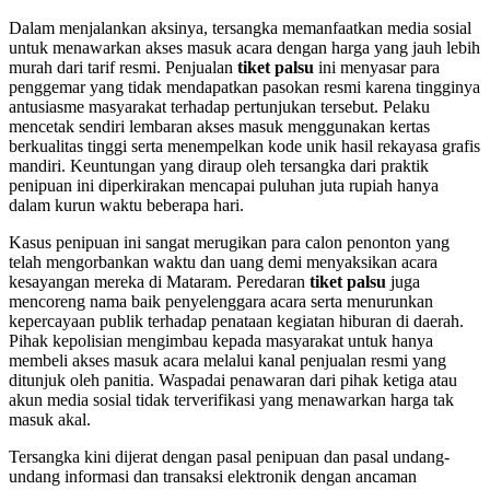
Dalam menjalankan aksinya, tersangka memanfaatkan media sosial
untuk menawarkan akses masuk acara dengan harga yang jauh lebih
murah dari tarif resmi. Penjualan
tiket palsu
ini menyasar para
penggemar yang tidak mendapatkan pasokan resmi karena tingginya
antusiasme masyarakat terhadap pertunjukan tersebut. Pelaku
mencetak sendiri lembaran akses masuk menggunakan kertas
berkualitas tinggi serta menempelkan kode unik hasil rekayasa grafis
mandiri. Keuntungan yang diraup oleh tersangka dari praktik
penipuan ini diperkirakan mencapai puluhan juta rupiah hanya
dalam kurun waktu beberapa hari.
Kasus penipuan ini sangat merugikan para calon penonton yang
telah mengorbankan waktu dan uang demi menyaksikan acara
kesayangan mereka di Mataram. Peredaran
tiket palsu
juga
mencoreng nama baik penyelenggara acara serta menurunkan
kepercayaan publik terhadap penataan kegiatan hiburan di daerah.
Pihak kepolisian mengimbau kepada masyarakat untuk hanya
membeli akses masuk acara melalui kanal penjualan resmi yang
ditunjuk oleh panitia. Waspadai penawaran dari pihak ketiga atau
akun media sosial tidak terverifikasi yang menawarkan harga tak
masuk akal.
Tersangka kini dijerat dengan pasal penipuan dan pasal undang-
undang informasi dan transaksi elektronik dengan ancaman