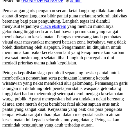
Posted on
05/08/2026
05/08/2026
by
admin
Pemasangan garis pengaman secara ketat langsung dilakukan oleh
aparat di sepanjang area bibir pantai guna melarang seluruh aktivitas
berenang bagi para pengunjung. Langkah tegas ini diambil
menyusul terjadinya
cuaca ekstrem
yang memicu munculnya
gelombang tinggi serta arus laut bawah permukaan yang sangat
membahayakan keselamatan. Petugas memasang tanda pembatas
visual agar masyarakat mengerti batasan zona berbahaya yang tidak
boleh disebarang oleh siapapun. Pengamanan ini ditujukan untuk
meminimalkan risiko kecelakaan laut yang kerap memakan korban
jiwa saat musim angin selatan tiba. Langkah pencegahan dini
menjadi prioritas utama pihak kepolisian.
Petugas kepolisian siaga penuh di sepanjang pesisir pantai untuk
memberikan pengarahan serta peringatan langsung kepada
wisatawan yang nekat mendekati alur gelombang. Pemasangan garis
larangan ini didukung oleh penetapan status waspada gelombang
tinggi dari badan meteorologi setempat demi menjaga keselamatan
warga publik. Aparat menegaskan bahwa tindakan nekat berenang
di area zona merah dapat berakibat fatal akibat sapuan arus tarik
pantai yang sangat kuat. Kerjasama yang baik dari para pengelola
tempat wisata sangat diharapkan dalam menyosialisasikan aturan
keselamatan ini kepada seluruh tamu yang datang. Petugas akan
menindak pengunjung yang acuh terhadap aturan.