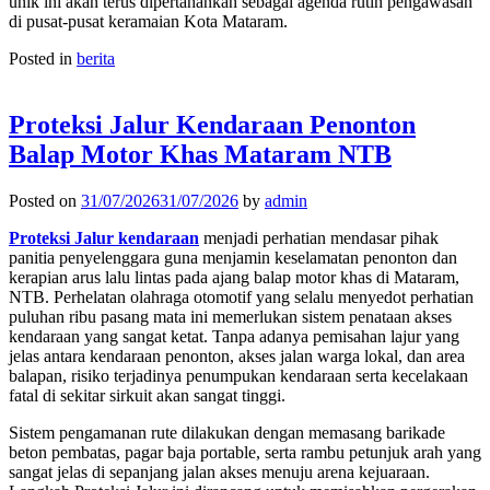
unik ini akan terus dipertahankan sebagai agenda rutin pengawasan
di pusat-pusat keramaian Kota Mataram.
Posted in
berita
Proteksi Jalur Kendaraan Penonton
Balap Motor Khas Mataram NTB
Posted on
31/07/2026
31/07/2026
by
admin
Proteksi Jalur kendaraan
menjadi perhatian mendasar pihak
panitia penyelenggara guna menjamin keselamatan penonton dan
kerapian arus lalu lintas pada ajang balap motor khas di Mataram,
NTB. Perhelatan olahraga otomotif yang selalu menyedot perhatian
puluhan ribu pasang mata ini memerlukan sistem penataan akses
kendaraan yang sangat ketat. Tanpa adanya pemisahan lajur yang
jelas antara kendaraan penonton, akses jalan warga lokal, dan area
balapan, risiko terjadinya penumpukan kendaraan serta kecelakaan
fatal di sekitar sirkuit akan sangat tinggi.
Sistem pengamanan rute dilakukan dengan memasang barikade
beton pembatas, pagar baja portable, serta rambu petunjuk arah yang
sangat jelas di sepanjang jalan akses menuju arena kejuaraan.