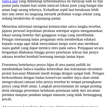
Satwa laut
yang dilindungi keberadaannya ini merayap naik ke tepi
pantai pada malam hari untuk mencari lokasi pasir yang hangat dan
aman bagi sarang telurnya. Kehadiran reptil laut berukuran lebih
dari satu meter ini langsung menarik perhatian warga sekitar yang
sedang beraktivitas di sepanjang pantai.
Menerima informasi mengenai kemunculan satwa langka tersebut,
jajaran personel kepolisian perairan setempat segera mengamankan
lokasi sarang bertelur dari gangguan warga yang membludak.
Petugas memasang batas pengaman serta memberikan edukasi
kepada warga agar tidak menyalakan lampu sorot atau membuat
suara gaduh yang dapat memicu stres pada satwa. Penjagaan secara
bergantian dilakukan hingga proses peneluran selesai dan penyu
raksasa tersebut kembali berenang menuju lautan lepas.
Fenomena bertelurnya penyu hijau di area pantai publik ini
membuktikan bahwa kualitas kebersihan dan kelestarian ekosistem
pesisir kawasan Mataram masih terjaga dengan sangat baik. Petugas
berkoordinasi dengan badan konservasi sumber daya alam untuk
mengevakuasi ratusan telur penyu tersebut ke tempat penangkaran
penyu yang lebih aman. Langkah penyelamatan ini sangat penting
demi menjaga persentase kelulusan penetasan tukik dari ancaman
predator maupun jamahan tangan manusia yang tidak bertanggung
jawab.