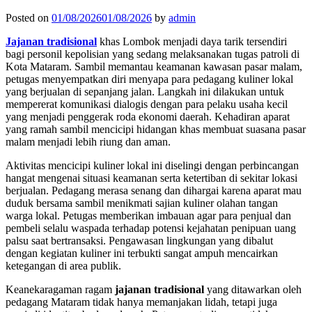
Posted on
01/08/2026
01/08/2026
by
admin
Jajanan tradisional
khas Lombok menjadi daya tarik tersendiri
bagi personil kepolisian yang sedang melaksanakan tugas patroli di
Kota Mataram. Sambil memantau keamanan kawasan pasar malam,
petugas menyempatkan diri menyapa para pedagang kuliner lokal
yang berjualan di sepanjang jalan. Langkah ini dilakukan untuk
mempererat komunikasi dialogis dengan para pelaku usaha kecil
yang menjadi penggerak roda ekonomi daerah. Kehadiran aparat
yang ramah sambil mencicipi hidangan khas membuat suasana pasar
malam menjadi lebih riung dan aman.
Aktivitas mencicipi kuliner lokal ini diselingi dengan perbincangan
hangat mengenai situasi keamanan serta ketertiban di sekitar lokasi
berjualan. Pedagang merasa senang dan dihargai karena aparat mau
duduk bersama sambil menikmati sajian kuliner olahan tangan
warga lokal. Petugas memberikan imbauan agar para penjual dan
pembeli selalu waspada terhadap potensi kejahatan penipuan uang
palsu saat bertransaksi. Pengawasan lingkungan yang dibalut
dengan kegiatan kuliner ini terbukti sangat ampuh mencairkan
ketegangan di area publik.
Keanekaragaman ragam
jajanan tradisional
yang ditawarkan oleh
pedagang Mataram tidak hanya memanjakan lidah, tetapi juga