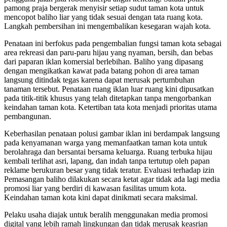
pamong praja bergerak menyisir setiap sudut taman kota untuk
mencopot baliho liar yang tidak sesuai dengan tata ruang kota.
Langkah pembersihan ini mengembalikan kesegaran wajah kota.
Penataan ini berfokus pada pengembalian fungsi taman kota sebagai
area rekreasi dan paru-paru hijau yang nyaman, bersih, dan bebas
dari paparan iklan komersial berlebihan. Baliho yang dipasang
dengan mengikatkan kawat pada batang pohon di area taman
langsung ditindak tegas karena dapat merusak pertumbuhan
tanaman tersebut. Penataan ruang iklan luar ruang kini dipusatkan
pada titik-titik khusus yang telah ditetapkan tanpa mengorbankan
keindahan taman kota. Ketertiban tata kota menjadi prioritas utama
pembangunan.
Keberhasilan penataan polusi gambar iklan ini berdampak langsung
pada kenyamanan warga yang memanfaatkan taman kota untuk
berolahraga dan bersantai bersama keluarga. Ruang terbuka hijau
kembali terlihat asri, lapang, dan indah tanpa tertutup oleh papan
reklame berukuran besar yang tidak teratur. Evaluasi terhadap izin
Pemasangan baliho dilakukan secara ketat agar tidak ada lagi media
promosi liar yang berdiri di kawasan fasilitas umum kota.
Keindahan taman kota kini dapat dinikmati secara maksimal.
Pelaku usaha diajak untuk beralih menggunakan media promosi
digital yang lebih ramah lingkungan dan tidak merusak keasrian