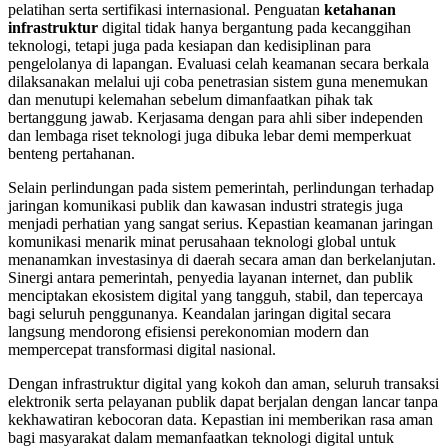
pelatihan serta sertifikasi internasional. Penguatan
ketahanan
infrastruktur
digital tidak hanya bergantung pada kecanggihan
teknologi, tetapi juga pada kesiapan dan kedisiplinan para
pengelolanya di lapangan. Evaluasi celah keamanan secara berkala
dilaksanakan melalui uji coba penetrasian sistem guna menemukan
dan menutupi kelemahan sebelum dimanfaatkan pihak tak
bertanggung jawab. Kerjasama dengan para ahli siber independen
dan lembaga riset teknologi juga dibuka lebar demi memperkuat
benteng pertahanan.
Selain perlindungan pada sistem pemerintah, perlindungan terhadap
jaringan komunikasi publik dan kawasan industri strategis juga
menjadi perhatian yang sangat serius. Kepastian keamanan jaringan
komunikasi menarik minat perusahaan teknologi global untuk
menanamkan investasinya di daerah secara aman dan berkelanjutan.
Sinergi antara pemerintah, penyedia layanan internet, dan publik
menciptakan ekosistem digital yang tangguh, stabil, dan tepercaya
bagi seluruh penggunanya. Keandalan jaringan digital secara
langsung mendorong efisiensi perekonomian modern dan
mempercepat transformasi digital nasional.
Dengan infrastruktur digital yang kokoh dan aman, seluruh transaksi
elektronik serta pelayanan publik dapat berjalan dengan lancar tanpa
kekhawatiran kebocoran data. Kepastian ini memberikan rasa aman
bagi masyarakat dalam memanfaatkan teknologi digital untuk