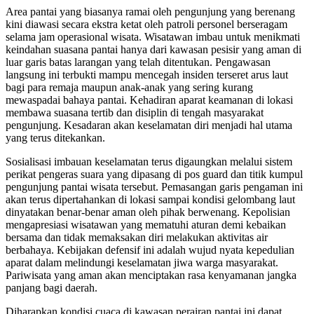
Area pantai yang biasanya ramai oleh pengunjung yang berenang
kini diawasi secara ekstra ketat oleh patroli personel berseragam
selama jam operasional wisata. Wisatawan imbau untuk menikmati
keindahan suasana pantai hanya dari kawasan pesisir yang aman di
luar garis batas larangan yang telah ditentukan. Pengawasan
langsung ini terbukti mampu mencegah insiden terseret arus laut
bagi para remaja maupun anak-anak yang sering kurang
mewaspadai bahaya pantai. Kehadiran aparat keamanan di lokasi
membawa suasana tertib dan disiplin di tengah masyarakat
pengunjung. Kesadaran akan keselamatan diri menjadi hal utama
yang terus ditekankan.
Sosialisasi imbauan keselamatan terus digaungkan melalui sistem
perikat pengeras suara yang dipasang di pos guard dan titik kumpul
pengunjung pantai wisata tersebut. Pemasangan garis pengaman ini
akan terus dipertahankan di lokasi sampai kondisi gelombang laut
dinyatakan benar-benar aman oleh pihak berwenang. Kepolisian
mengapresiasi wisatawan yang mematuhi aturan demi kebaikan
bersama dan tidak memaksakan diri melakukan aktivitas air
berbahaya. Kebijakan defensif ini adalah wujud nyata kepedulian
aparat dalam melindungi keselamatan jiwa warga masyarakat.
Pariwisata yang aman akan menciptakan rasa kenyamanan jangka
panjang bagi daerah.
Diharapkan kondisi cuaca di kawasan perairan pantai ini dapat