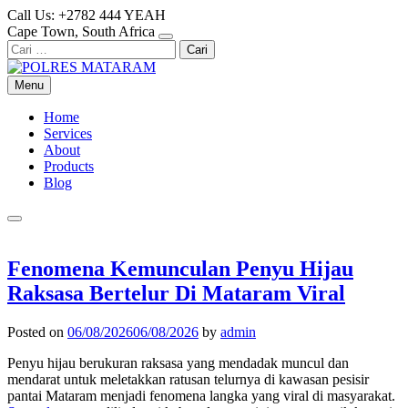
Skip
Call Us: +2782 444 YEAH
to
Cape Town, South Africa
content
Cari
untuk:
Menu
Home
Services
About
Products
Blog
Fenomena Kemunculan Penyu Hijau
Raksasa Bertelur Di Mataram Viral
Posted on
06/08/2026
06/08/2026
by
admin
Penyu hijau berukuran raksasa yang mendadak muncul dan
mendarat untuk meletakkan ratusan telurnya di kawasan pesisir
pantai Mataram menjadi fenomena langka yang viral di masyarakat.