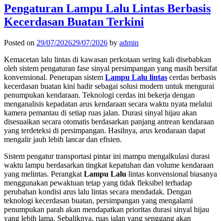
Pengaturan Lampu Lalu Lintas Berbasis
Kecerdasan Buatan Terkini
Posted on
29/07/2026
29/07/2026
by
admin
Kemacetan lalu lintas di kawasan perkotaan sering kali disebabkan
oleh sistem pengaturan fase sinyal persimpangan yang masih bersifat
konvensional. Penerapan sistem
Lampu Lalu lintas
cerdas berbasis
kecerdasan buatan kini hadir sebagai solusi modern untuk mengurai
penumpukan kendaraan. Teknologi cerdas ini bekerja dengan
menganalisis kepadatan arus kendaraan secara waktu nyata melalui
kamera pemantau di setiap ruas jalan. Durasi sinyal hijau akan
disesuaikan secara otomatis berdasarkan panjang antrean kendaraan
yang terdeteksi di persimpangan. Hasilnya, arus kendaraan dapat
mengalir jauh lebih lancar dan efisien.
Sistem pengatur transportasi pintar ini mampu mengalkulasi durasi
waktu lampu berdasarkan tingkat kepatuhan dan volume kendaraan
yang melintas. Perangkat
Lampu Lalu
lintas konvensional biasanya
menggunakan pewaktuan tetap yang tidak fleksibel terhadap
perubahan kondisi arus lalu lintas secara mendadak. Dengan
teknologi kecerdasan buatan, persimpangan yang mengalami
penumpukan parah akan mendapatkan prioritas durasi sinyal hijau
yang lebih lama. Sebaliknya, ruas jalan yang senggang akan