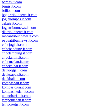
bernas.it.com
bisnis.it.com
brilio.it.com
bogortribunnews.it.com
jogjakompas.it.com
cekaja.it.com
jogjatribunnews.it.com
dkitribunnews.it.com
medantribunnews.it.com
papuatribunnews.it.com
cnbcjogja.it.com
cnbcbandung.it.com
cnbclampung.it.com
cnbckaltim.it.com
cnbcmedan.it.com
cnbckalbar.it.com
detikjogja.it.com
detikpapua.it.com
detikbali.it.com
kompasbali.it.com
kompasjogja.it.com
kompasmedan.it.com
tempoharian.it.com
tempomedan.it.com
tempojogja.it.com