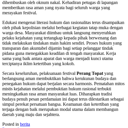
dihembuskan oleh oknum nakal. Kehadiran petugas di lapangan
memberikan rasa aman yang nyata bagi seluruh warga yang
merayakan festival.
Edukasi mengenai literasi hukum dan rasionalitas terus disampaikan
oleh pihak kepolisian melalui berbagai kegiatan tatap muka dengan
warga desa. Masyarakat diimbau untuk langsung menyerahkan
pelaku kejahatan yang tertangkap kepada pihak berwenang dan
tidak melakukan tindakan main hakim sendiri. Proses hukum yang
transparan dan akuntabel dijamin bagi setiap pelanggar tindak
pidana guna menegakkan keadilan di tengah masyarakat. Kerja
sama yang baik antara aparat dan warga menjadi kunci utama
terciptanya iklim ketertiban yang kokoh.
Secara keseluruhan, pelaksanaan festival
Perang Topat
yang
berlangsung aman membuktikan bahwa kerukunan budaya dan
penegakan hukum dapat berjalan secara harmonis. Pematahan mitos
mistis kejahatan melalui pembuktian hukum rasional terbukti
meningkatkan rasa aman masyarakat luas. Diharapkan tradisi
budaya penuh pesan perdamaian ini dapat terus dilestarikan sebagai
simpul perekat persatuan bangsa. Keamanan dan ketertiban yang
terjaga dengan baik merupakan modal utama dalam membangun
daerah yang maju dan sejahtera.
Posted in
berita