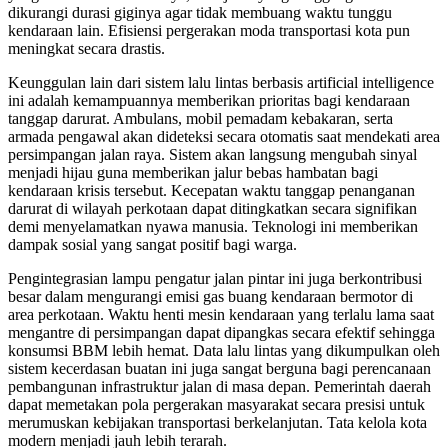
dikurangi durasi giginya agar tidak membuang waktu tunggu
kendaraan lain. Efisiensi pergerakan moda transportasi kota pun
meningkat secara drastis.
Keunggulan lain dari sistem lalu lintas berbasis artificial intelligence
ini adalah kemampuannya memberikan prioritas bagi kendaraan
tanggap darurat. Ambulans, mobil pemadam kebakaran, serta
armada pengawal akan dideteksi secara otomatis saat mendekati area
persimpangan jalan raya. Sistem akan langsung mengubah sinyal
menjadi hijau guna memberikan jalur bebas hambatan bagi
kendaraan krisis tersebut. Kecepatan waktu tanggap penanganan
darurat di wilayah perkotaan dapat ditingkatkan secara signifikan
demi menyelamatkan nyawa manusia. Teknologi ini memberikan
dampak sosial yang sangat positif bagi warga.
Pengintegrasian lampu pengatur jalan pintar ini juga berkontribusi
besar dalam mengurangi emisi gas buang kendaraan bermotor di
area perkotaan. Waktu henti mesin kendaraan yang terlalu lama saat
mengantre di persimpangan dapat dipangkas secara efektif sehingga
konsumsi BBM lebih hemat. Data lalu lintas yang dikumpulkan oleh
sistem kecerdasan buatan ini juga sangat berguna bagi perencanaan
pembangunan infrastruktur jalan di masa depan. Pemerintah daerah
dapat memetakan pola pergerakan masyarakat secara presisi untuk
merumuskan kebijakan transportasi berkelanjutan. Tata kelola kota
modern menjadi jauh lebih terarah.