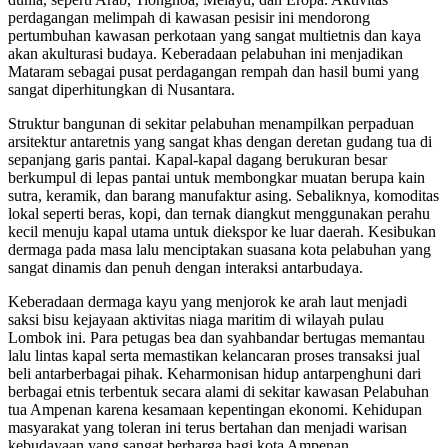
perdagangan melimpah di kawasan pesisir ini mendorong
pertumbuhan kawasan perkotaan yang sangat multietnis dan kaya
akan akulturasi budaya. Keberadaan pelabuhan ini menjadikan
Mataram sebagai pusat perdagangan rempah dan hasil bumi yang
sangat diperhitungkan di Nusantara.
Struktur bangunan di sekitar pelabuhan menampilkan perpaduan
arsitektur antaretnis yang sangat khas dengan deretan gudang tua di
sepanjang garis pantai. Kapal-kapal dagang berukuran besar
berkumpul di lepas pantai untuk membongkar muatan berupa kain
sutra, keramik, dan barang manufaktur asing. Sebaliknya, komoditas
lokal seperti beras, kopi, dan ternak diangkut menggunakan perahu
kecil menuju kapal utama untuk diekspor ke luar daerah. Kesibukan
dermaga pada masa lalu menciptakan suasana kota pelabuhan yang
sangat dinamis dan penuh dengan interaksi antarbudaya.
Keberadaan dermaga kayu yang menjorok ke arah laut menjadi
saksi bisu kejayaan aktivitas niaga maritim di wilayah pulau
Lombok ini. Para petugas bea dan syahbandar bertugas memantau
lalu lintas kapal serta memastikan kelancaran proses transaksi jual
beli antarberbagai pihak. Keharmonisan hidup antarpenghuni dari
berbagai etnis terbentuk secara alami di sekitar kawasan Pelabuhan
tua Ampenan karena kesamaan kepentingan ekonomi. Kehidupan
masyarakat yang toleran ini terus bertahan dan menjadi warisan
kebudayaan yang sangat berharga bagi kota Ampenan.