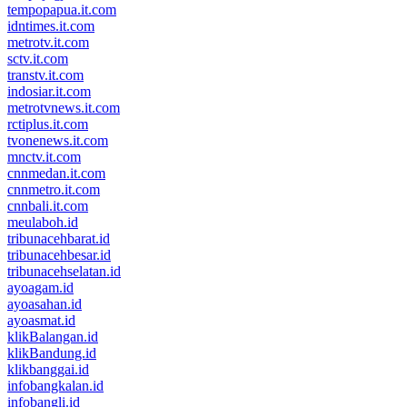
tempopapua.it.com
idntimes.it.com
metrotv.it.com
sctv.it.com
transtv.it.com
indosiar.it.com
metrotvnews.it.com
rctiplus.it.com
tvonenews.it.com
mnctv.it.com
cnnmedan.it.com
cnnmetro.it.com
cnnbali.it.com
meulaboh.id
tribunacehbarat.id
tribunacehbesar.id
tribunacehselatan.id
ayoagam.id
ayoasahan.id
ayoasmat.id
klikBalangan.id
klikBandung.id
klikbanggai.id
infobangkalan.id
infobangli.id