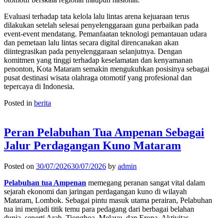
Evaluasi terhadap tata kelola lalu lintas arena kejuaraan terus
dilakukan setelah selesai penyelenggaraan guna perbaikan pada
event-event mendatang. Pemanfaatan teknologi pemantauan udara
dan pemetaan lalu lintas secara digital direncanakan akan
diintegrasikan pada penyelenggaraan selanjutnya. Dengan
komitmen yang tinggi terhadap keselamatan dan kenyamanan
penonton, Kota Mataram semakin mengukuhkan posisinya sebagai
pusat destinasi wisata olahraga otomotif yang profesional dan
tepercaya di Indonesia.
Posted in
berita
Peran Pelabuhan Tua Ampenan Sebagai
Jalur Perdagangan Kuno Mataram
Posted on
30/07/2026
30/07/2026
by
admin
Pelabuhan tua Ampenan
memegang peranan sangat vital dalam
sejarah ekonomi dan jaringan perdagangan kuno di wilayah
Mataram, Lombok. Sebagai pintu masuk utama perairan, Pelabuhan
tua ini menjadi titik temu para pedagang dari berbagai belahan
dunia, seperti Arab, Tionghoa, Melayu, dan Eropa. Aktivitas